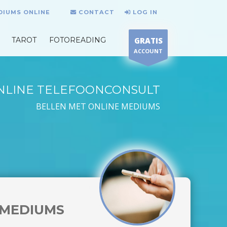
DIUMS ONLINE
CONTACT
LOG IN
TAROT
FOTOREADING
GRATIS
ACCOUNT
NLINE TELEFOONCONSULT
BELLEN MET ONLINE MEDIUMS
MEDIUMS