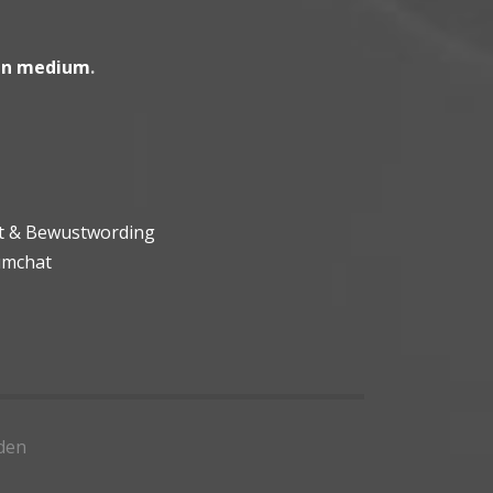
en medium
.
ht & Bewustwording
umchat
den