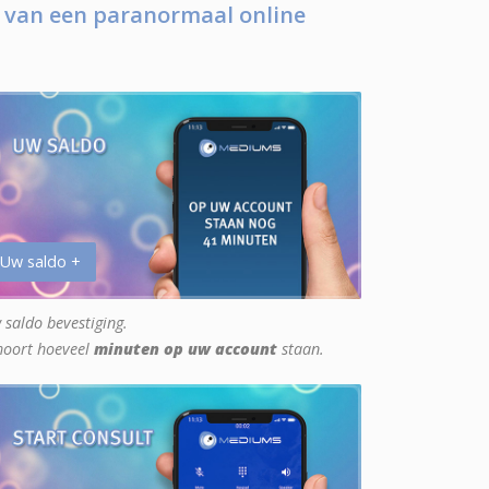
 van een paranormaal online
 Uw saldo +
 saldo bevestiging.
hoort hoeveel
minuten op uw account
staan.