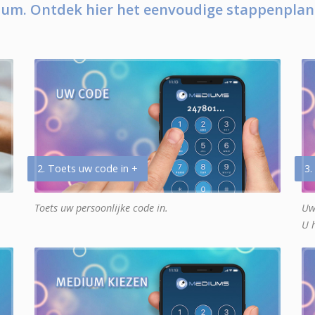
um. Ontdek hier het eenvoudige stappenplan
2. Toets uw code in +
3.
Toets uw persoonlijke code in.
Uw
U 