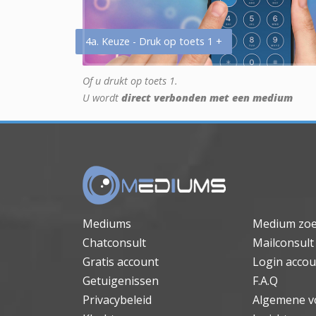
4a. Keuze - Druk op toets 1 +
Of u drukt op toets 1.
U wordt
direct verbonden met een medium
Mediums
Medium zo
Chatconsult
Mailconsult
Gratis account
Login accou
Getuigenissen
F.A.Q
Privacybeleid
Algemene v