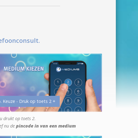
efoonconsult.
. Keuze - Druk op toets 2 +
u drukt op toets 2.
ef nu de
pincode in van een medium