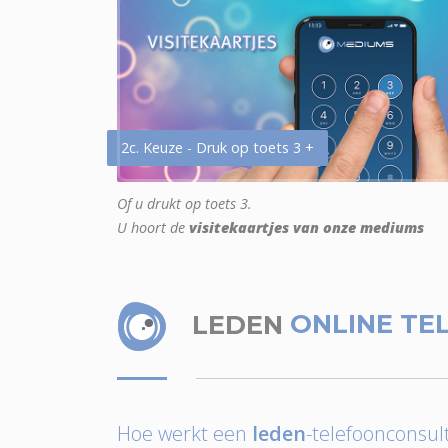
2c. Keuze - Druk op toets 3 +
Of u drukt op toets 3.
U hoort de
visitekaartjes van onze mediums
LEDEN
ONLINE TE
Hoe werkt een
leden
-telefoonconsult