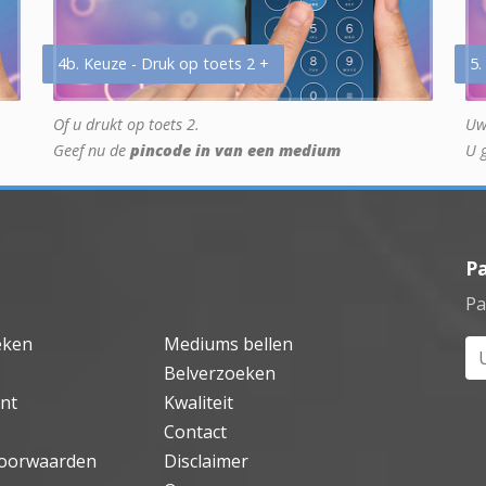
4b. Keuze - Druk op toets 2 +
5.
Of u drukt op toets 2.
Uw
Geef nu de
pincode in van een medium
U 
P
Pa
eken
Mediums bellen
Uw
Belverzoeken
nt
Kwaliteit
Contact
oorwaarden
Disclaimer