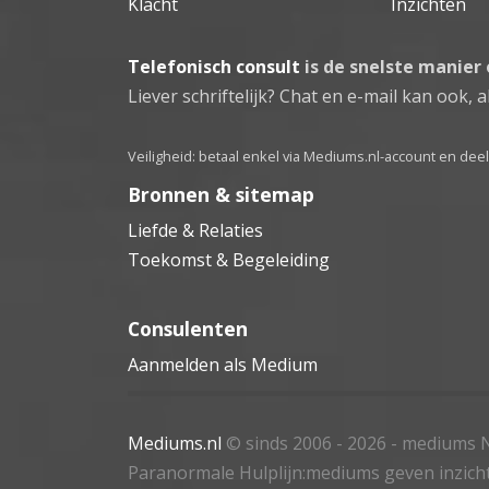
Klacht
Inzichten
Telefonisch consult
is de snelste manier
Liever schriftelijk? Chat en e-mail kan ook, al
Veiligheid: betaal enkel via Mediums.nl-account en de
Bronnen & sitemap
Liefde & Relaties
Toekomst & Begeleiding
Consulenten
Aanmelden als Medium
Mediums.nl
© sinds 2006 - 2026
- mediums N
Paranormale Hulplijn:mediums geven inzich