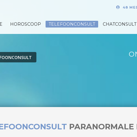
48 ME
E
HOROSCOOP
TELEFOONCONSULT
CHATCONSULT
O
EFOONCONSULT
LEFOONCONSULT
PARANORMALE 