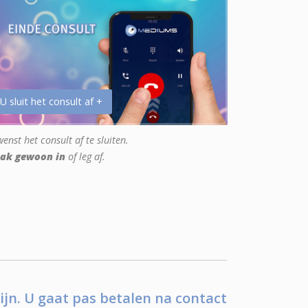
 U sluit het consult af +
enst het consult af te sluiten.
ak gewoon in
of leg af.
ijn. U gaat pas betalen na contact