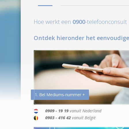
Hoe werkt een
0900
-telefoonconsul
Ontdek hieronder het eenvoudige
1. Bel Mediums-nummer +
0909 - 19 19
vanuit Nederland
0903 - 416 42
vanuit België