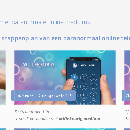
t met paranormale online mediums.
 stappenplan van een paranormaal online tel
2a. Keuze - Druk op toets 1 +
2b
Toets nummer 1 in.
Of 
U wordt verbonden met
willekeurig medium
Ge