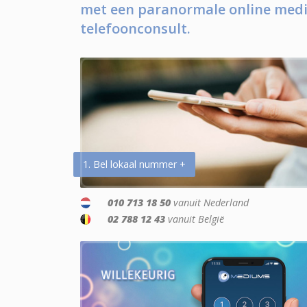
met een paranormale online medi
telefoonconsult.
1. Bel lokaal nummer +
010 713 18 50
vanuit Nederland
02 788 12 43
vanuit België