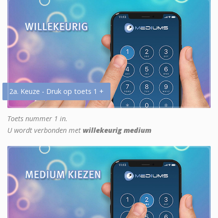
2a. Keuze - Druk op toets 1 +
Toets nummer 1 in.
U wordt verbonden met
willekeurig medium