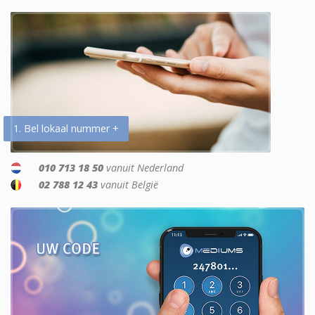
1. Bel lokaal nummer +
010 713 18 50
vanuit Nederland
02 788 12 43
vanuit België