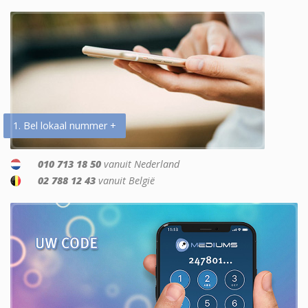
1. Bel lokaal nummer +
010 713 18 50
vanuit Nederland
02 788 12 43
vanuit België