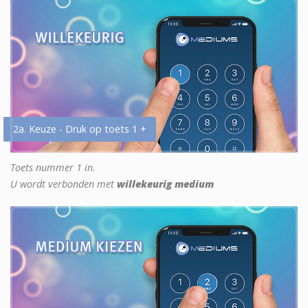
2a. Keuze - Druk op toets 1 +
Toets nummer 1 in.
U wordt verbonden met
willekeurig medium