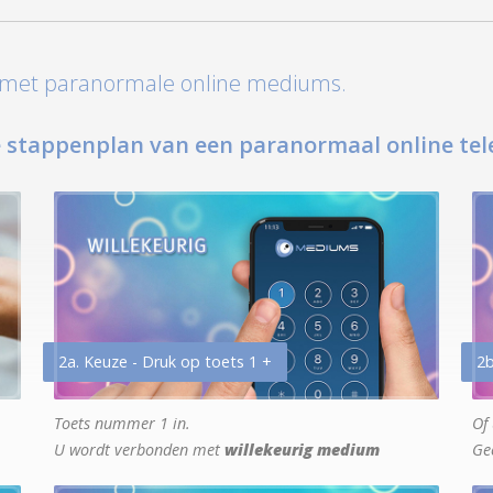
t met paranormale online mediums.
 stappenplan van een paranormaal online tel
2a. Keuze - Druk op toets 1 +
2b
Toets nummer 1 in.
Of 
U wordt verbonden met
willekeurig medium
Ge