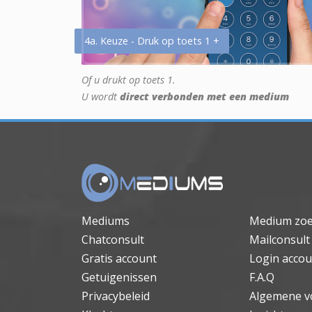
4a. Keuze - Druk op toets 1 +
Of u drukt op toets 1.
U wordt
direct verbonden met een medium
Mediums
Medium zo
Chatconsult
Mailconsult
Gratis account
Login accou
Getuigenissen
F.A.Q
Privacybeleid
Algemene v