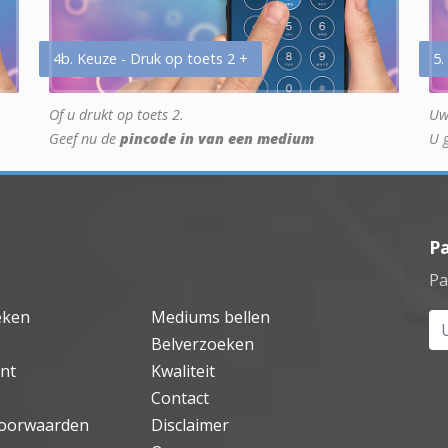
4b. Keuze - Druk op toets 2 +
5.
Of u drukt op toets 2.
Uw
Geef nu de
pincode in van een medium
U 
P
Pa
eken
Mediums bellen
Uw
Belverzoeken
nt
Kwaliteit
Contact
oorwaarden
Disclaimer