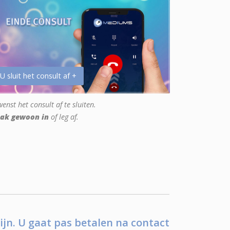
 U sluit het consult af +
enst het consult af te sluiten.
ak gewoon in
of leg af.
ijn. U gaat pas betalen na contact