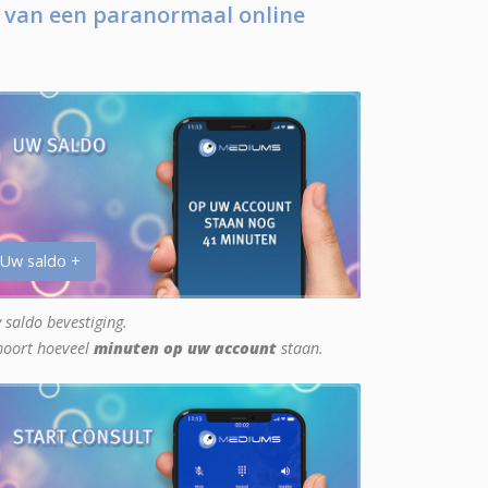
 van een paranormaal online
 Uw saldo +
 saldo bevestiging.
hoort hoeveel
minuten op uw account
staan.