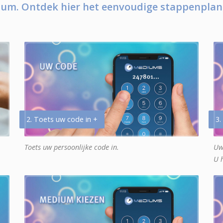
um. Ontdek hier het eenvoudige stappenplan
2. Toets uw code in +
3.
Toets uw persoonlijke code in.
Uw
U 