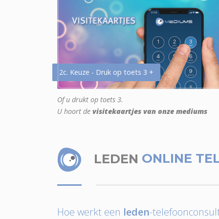
2c. Keuze - Druk op toets 3 +
Of u drukt op toets 3.
U hoort de
visitekaartjes van onze mediums
LEDEN
ONLINE TE
Hoe werkt een
leden
-telefoonconsult