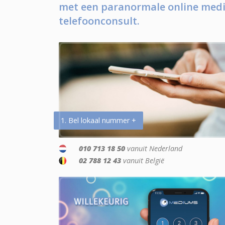
met een paranormale online medi
telefoonconsult.
1. Bel lokaal nummer +
010 713 18 50
vanuit Nederland
02 788 12 43
vanuit België