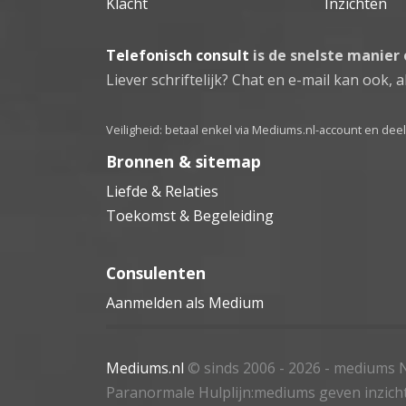
Klacht
Inzichten
Telefonisch consult
is de snelste manier
Liever schriftelijk? Chat en e-mail kan ook, al
Veiligheid: betaal enkel via Mediums.nl-account en de
Bronnen & sitemap
Liefde & Relaties
Toekomst & Begeleiding
Consulenten
Aanmelden als Medium
Mediums.nl
© sinds 2006 - 2026
- mediums N
Paranormale Hulplijn:mediums geven inzich