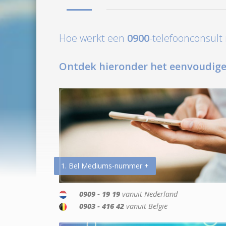
Hoe werkt een
0900
-telefoonconsul
Ontdek hieronder het eenvoudige
1. Bel Mediums-nummer +
0909 - 19 19
vanuit Nederland
0903 - 416 42
vanuit België