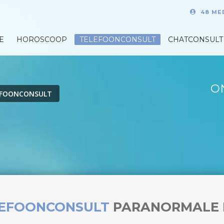
48 ME
E
HOROSCOOP
TELEFOONCONSULT
CHATCONSULT
O
EFOONCONSULT
LEFOONCONSULT
PARANORMALE 