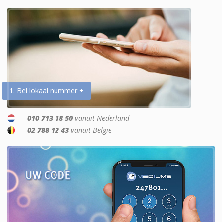
1. Bel lokaal nummer +
010 713 18 50
vanuit Nederland
02 788 12 43
vanuit België