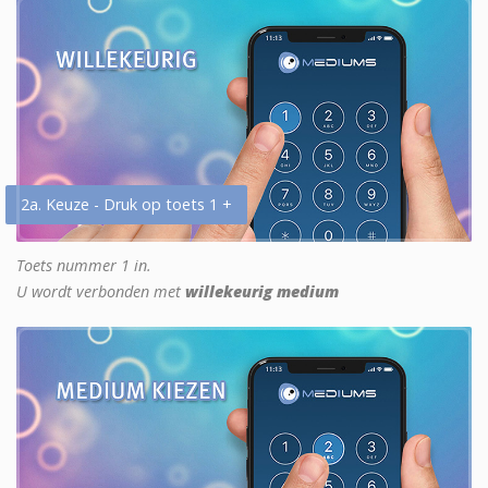
2a. Keuze - Druk op toets 1 +
Toets nummer 1 in.
U wordt verbonden met
willekeurig medium