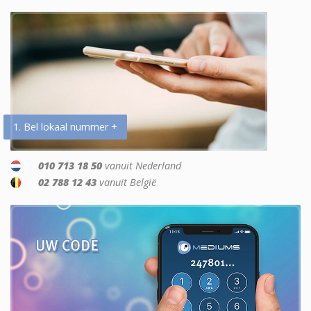
1. Bel lokaal nummer +
010 713 18 50
vanuit Nederland
02 788 12 43
vanuit België