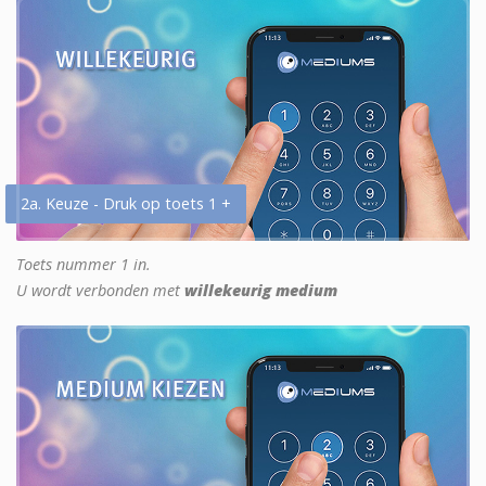
2a. Keuze - Druk op toets 1 +
Toets nummer 1 in.
U wordt verbonden met
willekeurig medium