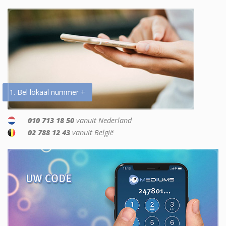
1. Bel lokaal nummer +
010 713 18 50
vanuit Nederland
02 788 12 43
vanuit België