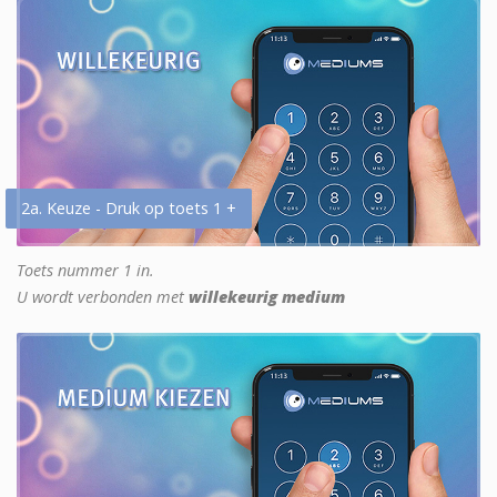
2a. Keuze - Druk op toets 1 +
Toets nummer 1 in.
U wordt verbonden met
willekeurig medium