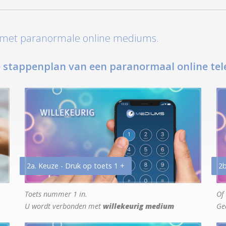
t met paranormale online mediums.
 stappenplan van een paranormaal online tel
2a. Keuze - Druk op toets 1 +
2b
Toets nummer 1 in.
Of 
U wordt verbonden met
willekeurig medium
Ge