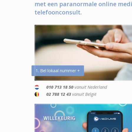
met een paranormale online medi
telefoonconsult.
1. Bel lokaal nummer +
010 713 18 50
vanuit Nederland
02 788 12 43
vanuit België