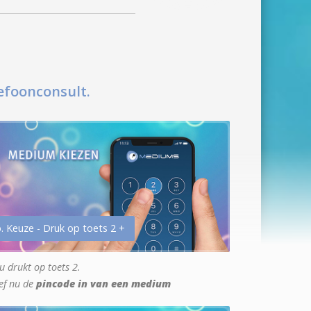
efoonconsult.
. Keuze - Druk op toets 2 +
u drukt op toets 2.
ef nu de
pincode in van een medium