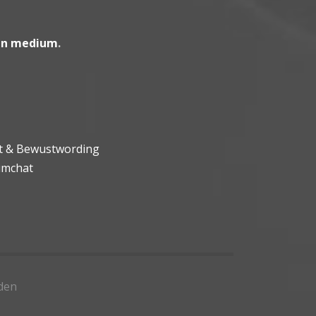
en medium
.
ht & Bewustwording
umchat
den