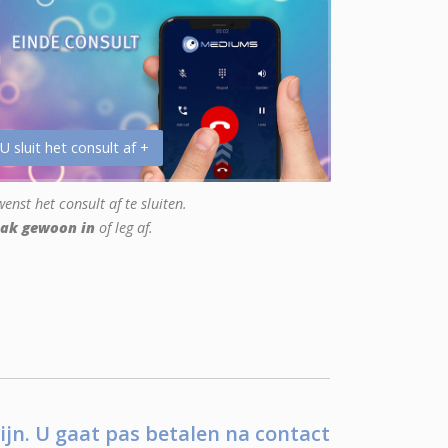
 U sluit het consult af +
enst het consult af te sluiten.
ak gewoon in
of leg af.
ijn. U gaat pas betalen na contact