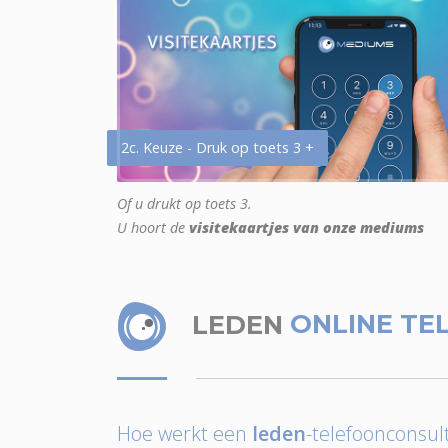
2c. Keuze - Druk op toets 3 +
Of u drukt op toets 3.
U hoort de
visitekaartjes van onze mediums
LEDEN
ONLINE TE
Hoe werkt een
leden
-telefoonconsult