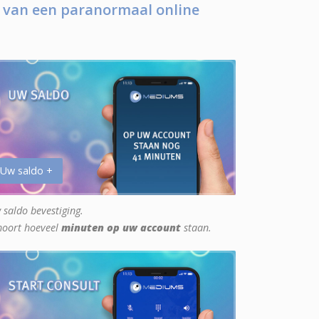
 van een paranormaal online
 Uw saldo +
 saldo bevestiging.
hoort hoeveel
minuten op uw account
staan.