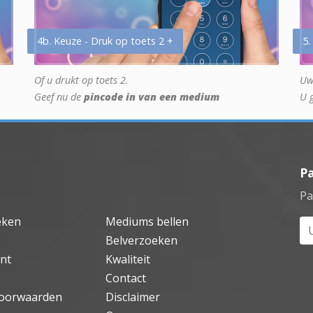
4b. Keuze - Druk op toets 2 +
5.
Of u drukt op toets 2.
Uw
Geef nu de
pincode in van een medium
U 
P
Pa
eken
Mediums bellen
Uw
Belverzoeken
nt
Kwaliteit
Contact
oorwaarden
Disclaimer