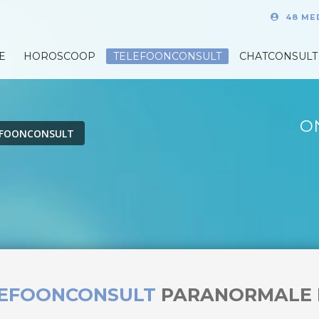
48 ME
E
HOROSCOOP
TELEFOONCONSULT
CHATCONSULT
O
EFOONCONSULT
LEFOONCONSULT
PARANORMALE 