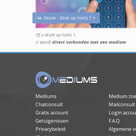
4a. Keuze - Druk op toets 1 +
Of u drukt op toets 1.
U wordt
direct verbonden met een medium
Mediums
Medium zo
Chatconsult
Mailconsult
Gratis account
Login accou
Getuigenissen
F.A.Q
Privacybeleid
Algemene v