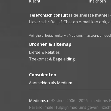
Klacht
Inzichten
Telefonisch consult
is de snelste manier
Liever schriftelijk? Chat en e-mail kan ook, al
Veiligheid: betaal enkel via Mediums.nl-account en de
Bronnen & sitemap
Liefde & Relaties
Toekomst & Begeleiding
Consulenten
Aanmelden als Medium
Mediums.nl
© sinds 2006 - 2026
- mediums N
Paranormale Hulplijn:mediums geven inzich