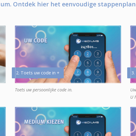
um. Ontdek hier het eenvoudige stappenplan
2. Toets uw code in +
3.
Toets uw persoonlijke code in.
Uw
U 