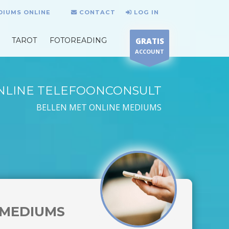
DIUMS ONLINE
CONTACT
LOG IN
TAROT
FOTOREADING
GRATIS
ACCOUNT
NLINE TELEFOONCONSULT
BELLEN MET ONLINE MEDIUMS
MEDIUMS