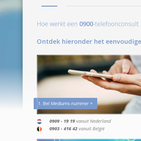
Hoe werkt een
0900
-telefoonconsul
Ontdek hieronder het eenvoudige
1. Bel Mediums-nummer +
0909 - 19 19
vanuit Nederland
0903 - 416 42
vanuit België