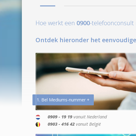
Hoe werkt een
0900
-telefoonconsul
Ontdek hieronder het eenvoudige
1. Bel Mediums-nummer +
0909 - 19 19
vanuit Nederland
0903 - 416 42
vanuit België