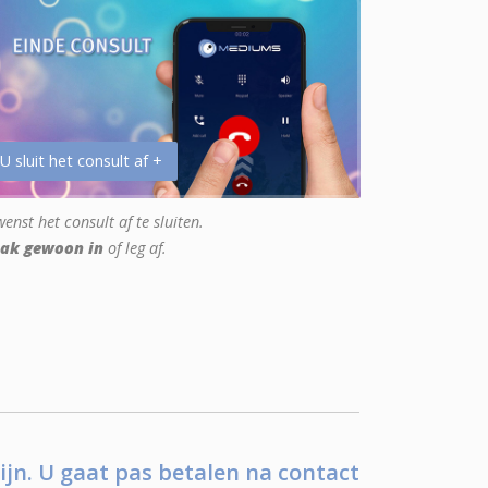
 U sluit het consult af +
enst het consult af te sluiten.
ak gewoon in
of leg af.
ijn. U gaat pas betalen na contact