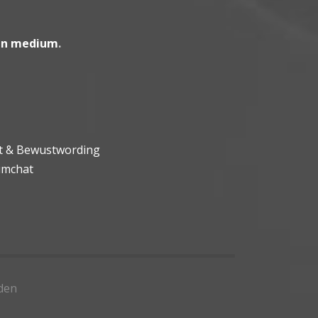
en medium
.
ht & Bewustwording
umchat
den