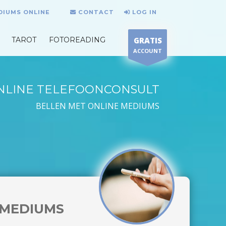
DIUMS ONLINE
CONTACT
LOG IN
TAROT
FOTOREADING
GRATIS
ACCOUNT
NLINE TELEFOONCONSULT
BELLEN MET ONLINE MEDIUMS
MEDIUMS