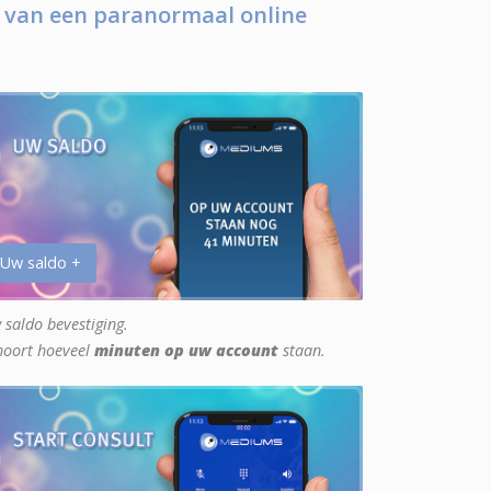
 van een paranormaal online
 Uw saldo +
 saldo bevestiging.
hoort hoeveel
minuten op uw account
staan.