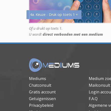
4a. Keuze - Druk op toets 1 +
Of u drukt op toets 1.
U wordt
direct verbonden met een medium
Mediums
Medium zo
Chatconsult
Mailconsult
Gratis account
Login accou
Getuigenissen
F.A.Q
Privacybeleid
Algemene v