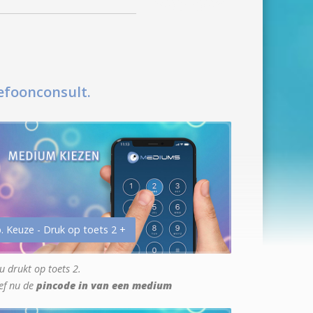
efoonconsult.
. Keuze - Druk op toets 2 +
u drukt op toets 2.
ef nu de
pincode in van een medium