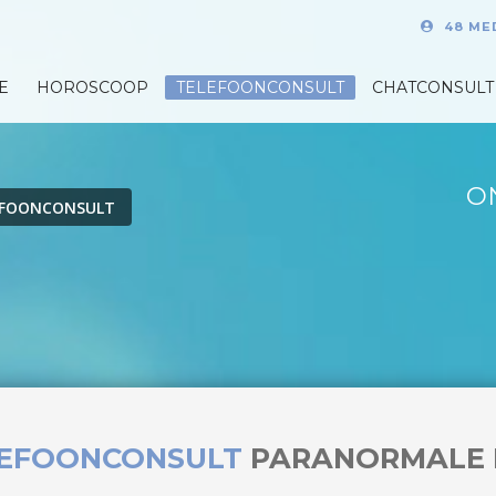
48 ME
E
HOROSCOOP
TELEFOONCONSULT
CHATCONSULT
O
EFOONCONSULT
LEFOONCONSULT
PARANORMALE 