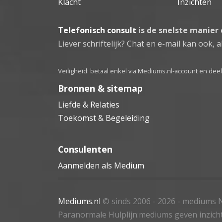
Klacht
Inzichten
Telefonisch consult
is de snelste manier
Liever schriftelijk? Chat en e-mail kan ook, al
Veiligheid: betaal enkel via Mediums.nl-account en de
Bronnen & sitemap
Liefde & Relaties
Toekomst & Begeleiding
Consulenten
Aanmelden als Medium
Mediums.nl
© sinds 2006 - 2026
- mediums N
Paranormale Hulplijn:mediums geven inzich