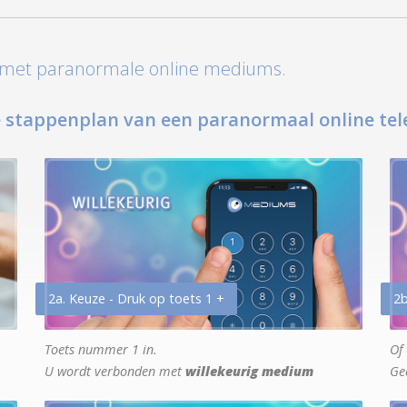
t met paranormale online mediums.
 stappenplan van een paranormaal online tel
2a. Keuze - Druk op toets 1 +
2b
Toets nummer 1 in.
Of 
U wordt verbonden met
willekeurig medium
Ge