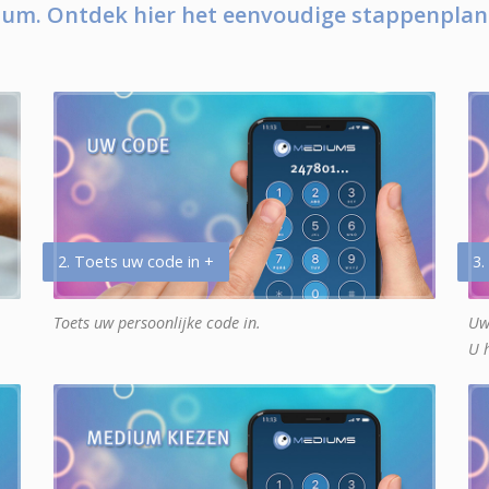
um. Ontdek hier het eenvoudige stappenplan
2. Toets uw code in +
3.
Toets uw persoonlijke code in.
Uw
U 