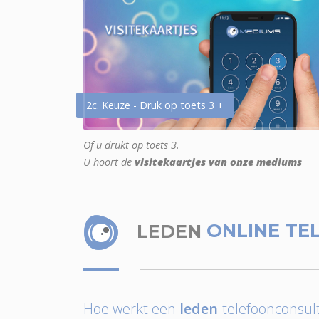
2c. Keuze - Druk op toets 3 +
Of u drukt op toets 3.
U hoort de
visitekaartjes van onze mediums
LEDEN
ONLINE TE
Hoe werkt een
leden
-telefoonconsult