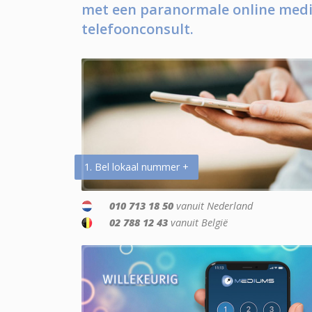
met een paranormale online medi
telefoonconsult.
1. Bel lokaal nummer +
010 713 18 50
vanuit Nederland
02 788 12 43
vanuit België