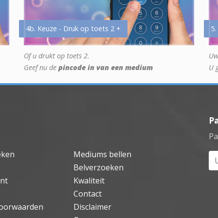
4b. Keuze - Druk op toets 2 +
5.
Of u drukt op toets 2.
Uw
Geef nu de
pincode in van een medium
U 
P
Pa
eken
Mediums bellen
Uw
Belverzoeken
nt
Kwaliteit
Contact
oorwaarden
Disclaimer