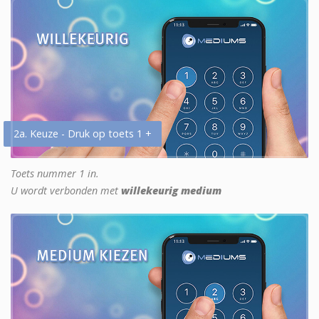
2a. Keuze - Druk op toets 1 +
Toets nummer 1 in.
U wordt verbonden met
willekeurig medium