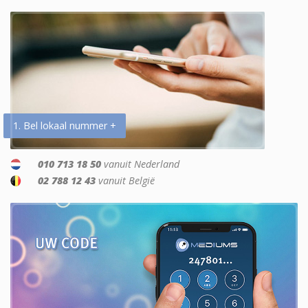
1. Bel lokaal nummer +
010 713 18 50
vanuit Nederland
02 788 12 43
vanuit België