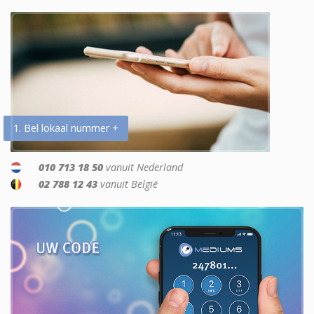
1. Bel lokaal nummer +
010 713 18 50
vanuit Nederland
02 788 12 43
vanuit België