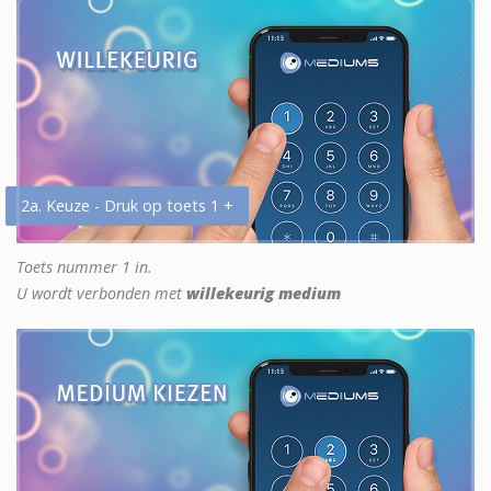
2a. Keuze - Druk op toets 1 +
Toets nummer 1 in.
U wordt verbonden met
willekeurig medium