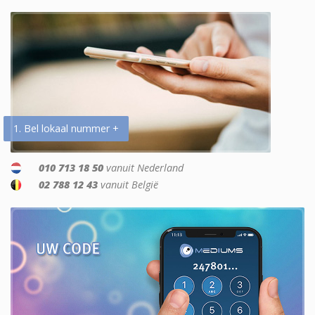
1. Bel lokaal nummer +
010 713 18 50
vanuit Nederland
02 788 12 43
vanuit België