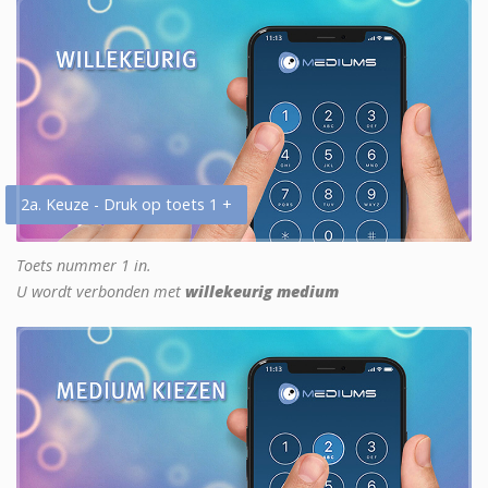
2a. Keuze - Druk op toets 1 +
Toets nummer 1 in.
U wordt verbonden met
willekeurig medium