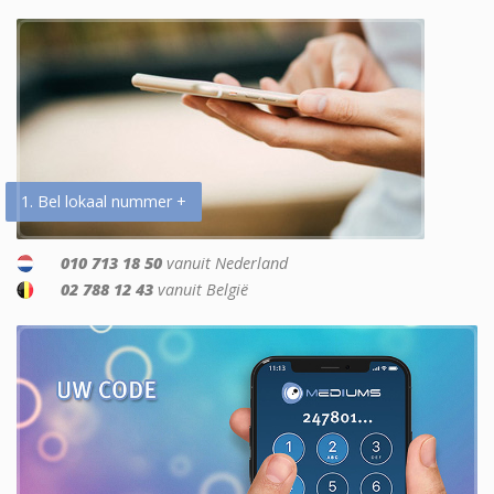
1. Bel lokaal nummer +
010 713 18 50
vanuit Nederland
02 788 12 43
vanuit België