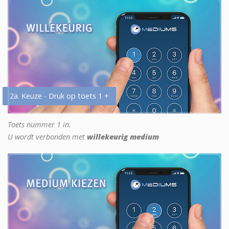
2a. Keuze - Druk op toets 1 +
Toets nummer 1 in.
U wordt verbonden met
willekeurig medium