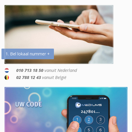
1. Bel lokaal nummer +
010 713 18 50
vanuit Nederland
02 788 12 43
vanuit België