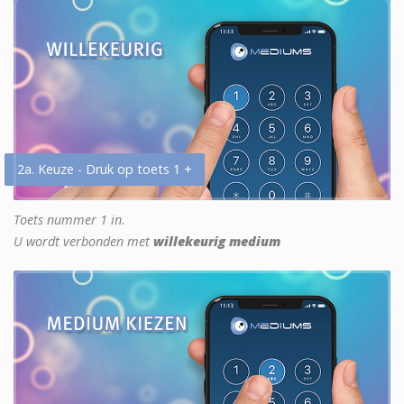
2a. Keuze - Druk op toets 1 +
Toets nummer 1 in.
U wordt verbonden met
willekeurig medium