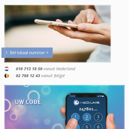
1. Bel lokaal nummer +
010 713 18 50
vanuit Nederland
02 788 12 43
vanuit België