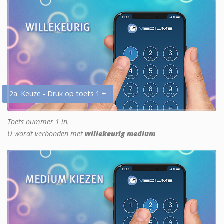
2a. Keuze - Druk op toets 1 +
Toets nummer 1 in.
U wordt verbonden met
willekeurig medium