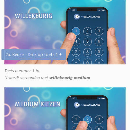
2a. Keuze - Druk op toets 1 +
Toets nummer 1 in.
U wordt verbonden met
willekeurig medium