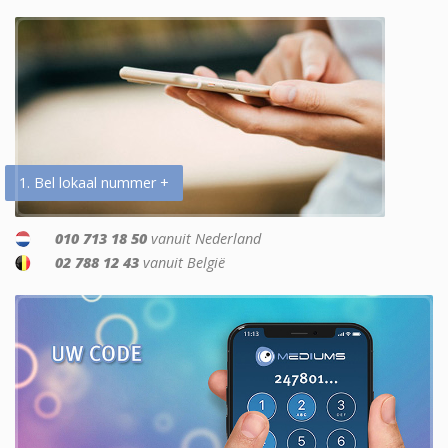
1. Bel lokaal nummer +
010 713 18 50
vanuit Nederland
02 788 12 43
vanuit België