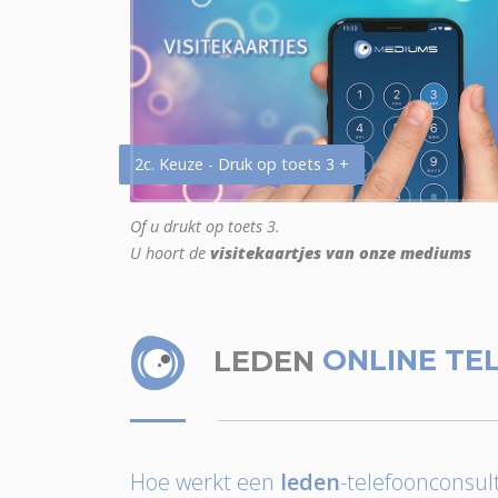
2c. Keuze - Druk op toets 3 +
Of u drukt op toets 3.
U hoort de
visitekaartjes van onze mediums
LEDEN
ONLINE TE
Hoe werkt een
leden
-telefoonconsult