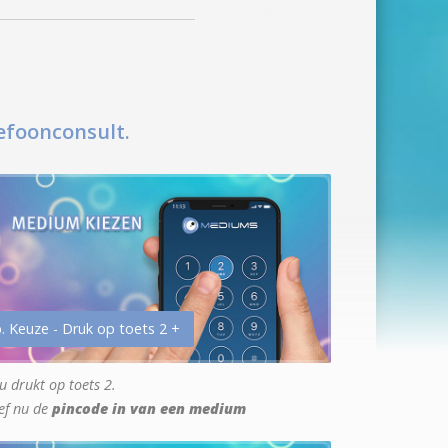
efoonconsult.
. Keuze - Druk op toets 2 +
u drukt op toets 2.
ef nu de
pincode in van een medium