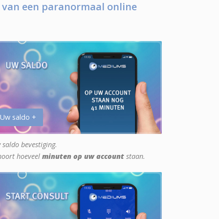
 van een paranormaal online
 Uw saldo +
 saldo bevestiging.
hoort hoeveel
minuten op uw account
staan.