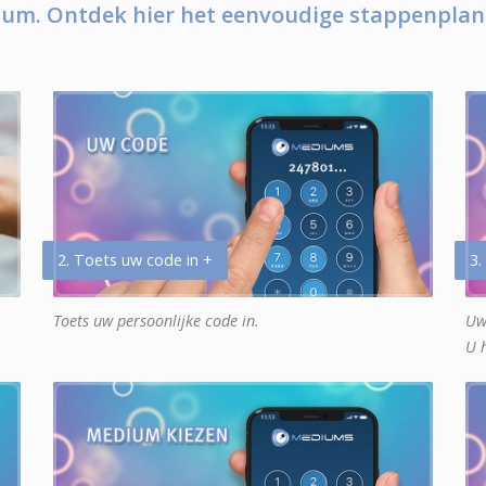
um. Ontdek hier het eenvoudige stappenplan
2. Toets uw code in +
3.
Toets uw persoonlijke code in.
Uw
U 