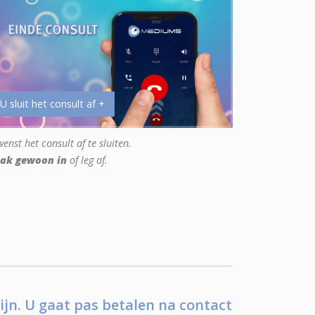
 U sluit het consult af +
enst het consult af te sluiten.
ak gewoon in
of leg af.
ijn. U gaat pas betalen na contact