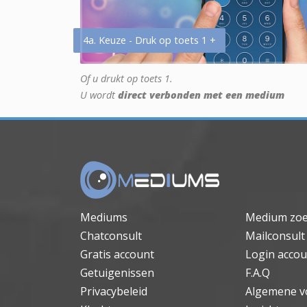
4a. Keuze - Druk op toets 1 +
Of u drukt op toets 1.
U wordt
direct verbonden met een medium
Mediums
Medium zo
Chatconsult
Mailconsult
Gratis account
Login accou
Getuigenissen
F.A.Q
Privacybeleid
Algemene v