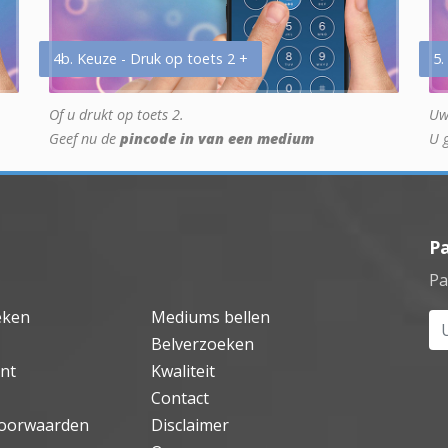
4b. Keuze - Druk op toets 2 +
5.
Of u drukt op toets 2.
Uw
Geef nu de
pincode in van een medium
U 
P
Pa
eken
Mediums bellen
Uw
Belverzoeken
nt
Kwaliteit
Contact
oorwaarden
Disclaimer