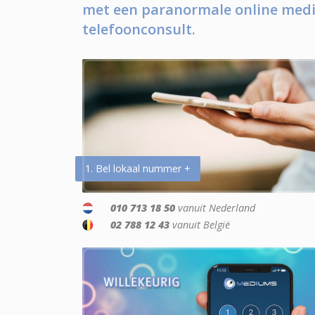
met een paranormale online medi
telefoonconsult.
1. Bel lokaal nummer +
010 713 18 50
vanuit Nederland
02 788 12 43
vanuit België