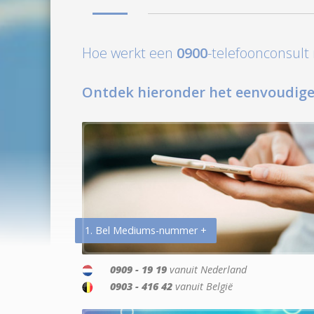
Hoe werkt een
0900
-telefoonconsul
Ontdek hieronder het eenvoudige
1. Bel Mediums-nummer +
0909 - 19 19
vanuit Nederland
0903 - 416 42
vanuit België