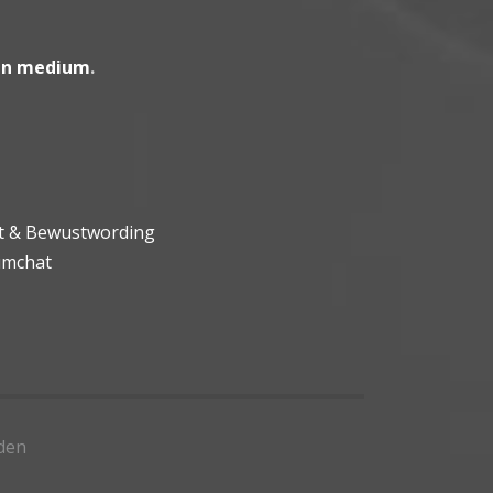
en medium
.
ht & Bewustwording
umchat
den