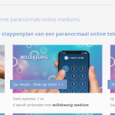
t met paranormale online mediums.
 stappenplan van een paranormaal online tel
2a. Keuze - Druk op toets 1 +
2b
Toets nummer 1 in.
Of 
U wordt verbonden met
willekeurig medium
Ge