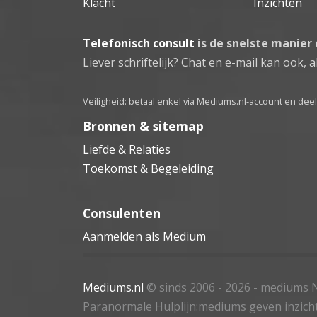
Klacht
Inzichten
Telefonisch consult
is de snelste manier
Liever schriftelijk? Chat en e-mail kan ook, al
Veiligheid: betaal enkel via Mediums.nl-account en de
Bronnen & sitemap
Liefde & Relaties
Toekomst & Begeleiding
Consulenten
Aanmelden als Medium
Mediums.nl
© sinds 2006 - 2026
- mediums N
Paranormale Hulplijn:mediums geven inzich