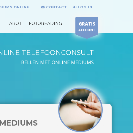
DIUMS ONLINE
CONTACT
LOG IN
TAROT
FOTOREADING
GRATIS
ACCOUNT
NLINE TELEFOONCONSULT
BELLEN MET ONLINE MEDIUMS
MEDIUMS