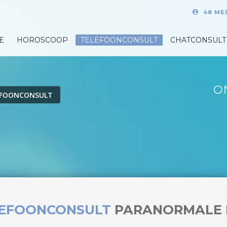
48 ME
E
HOROSCOOP
TELEFOONCONSULT
CHATCONSULT
O
EFOONCONSULT
LEFOONCONSULT
PARANORMALE 