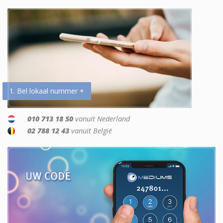
1. Bel lokaal nummer +
010 713 18 50
vanuit Nederland
02 788 12 43
vanuit België