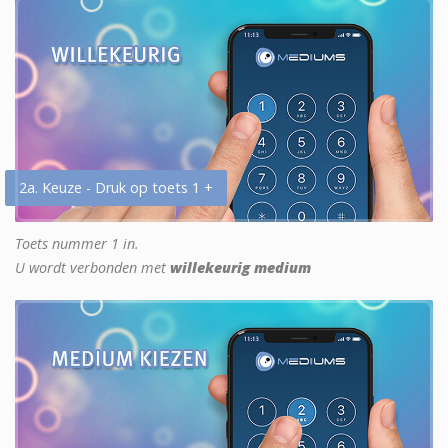
2a. Keuze - Druk op toets 1 +
Toets nummer 1 in.
U wordt verbonden met
willekeurig medium