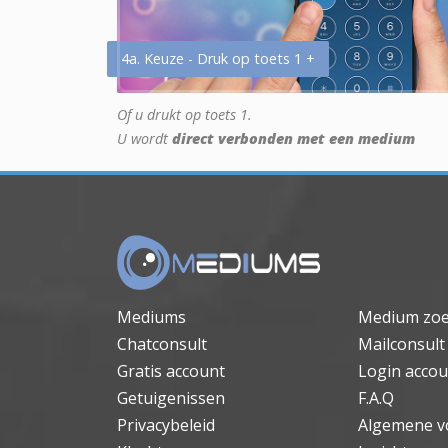
4a. Keuze - Druk op toets 1 +
Of u drukt op toets 1.
U wordt
direct verbonden met een medium
Mediums
Medium zo
Chatconsult
Mailconsult
Gratis account
Login accou
Getuigenissen
F.A.Q
Privacybeleid
Algemene v