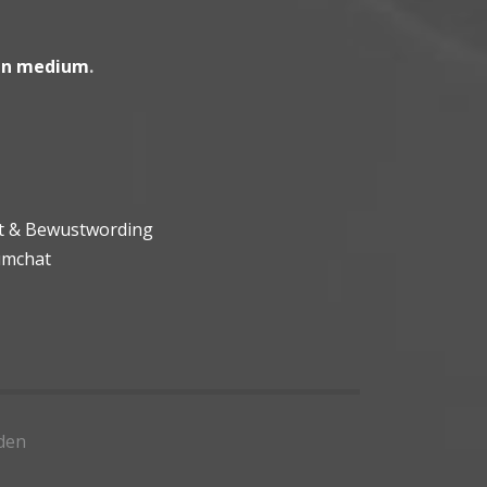
en medium
.
ht & Bewustwording
umchat
den