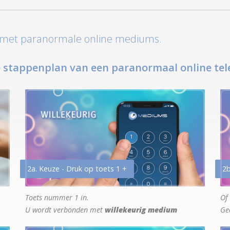
t met paranormale online mediums.
 stappenplan van een paranormaal online tel
2a. Keuze - Druk op toets 1 +
2b
Toets nummer 1 in.
Of 
U wordt verbonden met
willekeurig medium
Ge