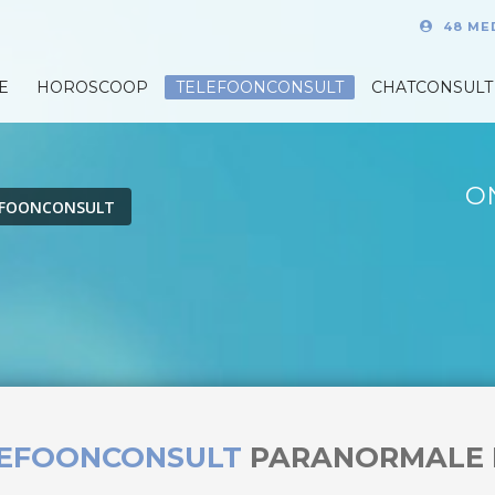
48 ME
E
HOROSCOOP
TELEFOONCONSULT
CHATCONSULT
O
EFOONCONSULT
LEFOONCONSULT
PARANORMALE 