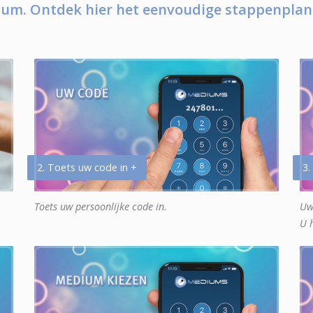
um. Ontdek hier het eenvoudige stappenplan
2. Toets uw code in +
3.
Toets uw persoonlijke code in.
Uw
U 