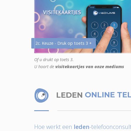
2c. Keuze - Druk op toets 3 +
Of u drukt op toets 3.
U hoort de
visitekaartjes van onze mediums
LEDEN
ONLINE TE
Hoe werkt een
leden
-telefoonconsult