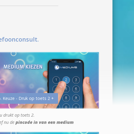
efoonconsult.
. Keuze - Druk op toets 2 +
u drukt op toets 2.
ef nu de
pincode in van een medium