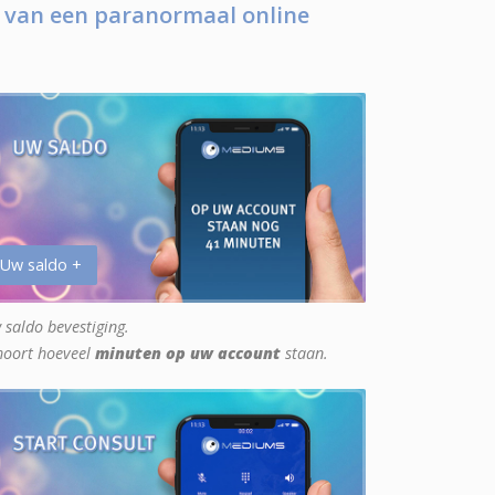
 van een paranormaal online
 Uw saldo +
 saldo bevestiging.
hoort hoeveel
minuten op uw account
staan.