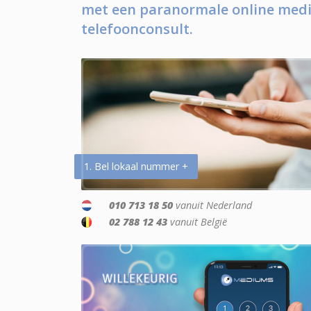
met een paranormale online medi
telefoonconsult.
1. Bel lokaal nummer +
010 713 18 50
vanuit Nederland
02 788 12 43
vanuit België