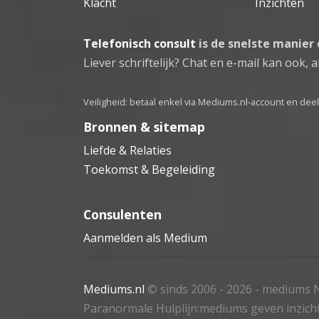
Klacht
Inzichten
Telefonisch consult
is de snelste manier
Liever schriftelijk? Chat en e-mail kan ook, al
Veiligheid: betaal enkel via Mediums.nl-account en de
Bronnen & sitemap
Liefde & Relaties
Toekomst & Begeleiding
Consulenten
Aanmelden als Medium
Mediums.nl
© sinds 2006 - 2026
- mediums N
Paranormale Hulplijn:mediums geven inzich