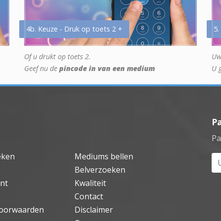
4b. Keuze - Druk op toets 2 +
5.
Of u drukt op toets 2.
Uw
Geef nu de
pincode in van een medium
U 
P
Pa
eken
Mediums bellen
Uw
Belverzoeken
nt
Kwaliteit
Contact
oorwaarden
Disclaimer