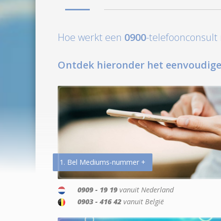
Hoe werkt een
0900
-telefoonconsul
Ontdek hieronder het eenvoudige
1. Bel Mediums-nummer +
0909 - 19 19
vanuit Nederland
0903 - 416 42
vanuit België