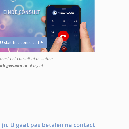
 U sluit het consult af +
enst het consult af te sluiten.
ak gewoon in
of leg af.
ijn. U gaat pas betalen na contact