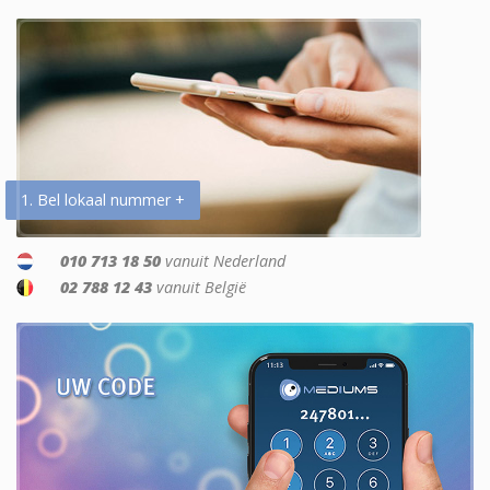
1. Bel lokaal nummer +
010 713 18 50
vanuit Nederland
02 788 12 43
vanuit België