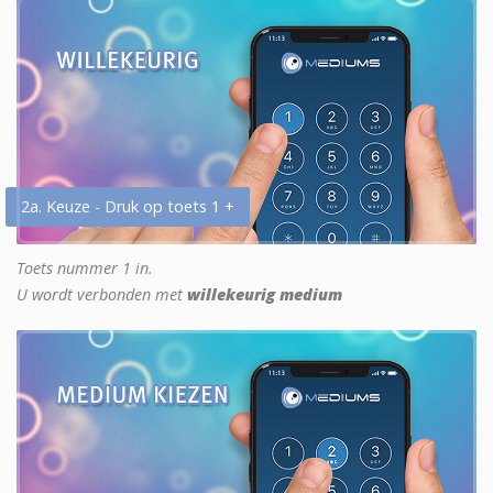
2a. Keuze - Druk op toets 1 +
Toets nummer 1 in.
U wordt verbonden met
willekeurig medium