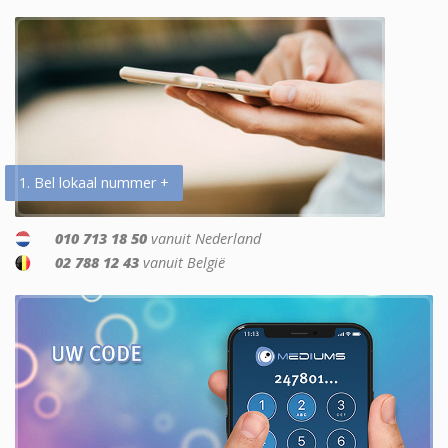
1. Bel lokaal nummer +
010 713 18 50
vanuit Nederland
02 788 12 43
vanuit België