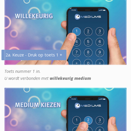
2a. Keuze - Druk op toets 1 +
Toets nummer 1 in.
U wordt verbonden met
willekeurig medium