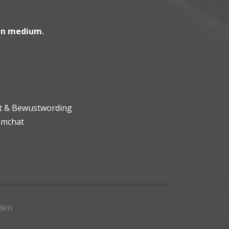
en medium
.
ht & Bewustwording
umchat
den