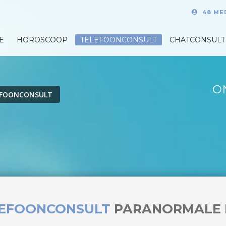
48 ME
E
HOROSCOOP
TELEFOONCONSULT
CHATCONSULT
O
EFOONCONSULT
LEFOONCONSULT
PARANORMALE 