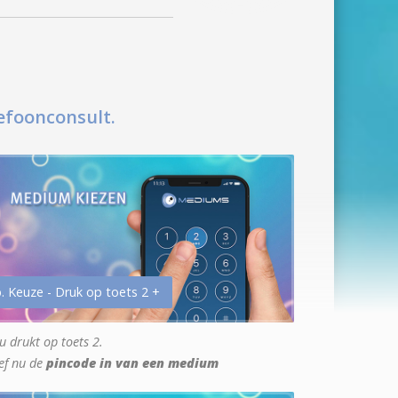
efoonconsult.
. Keuze - Druk op toets 2 +
u drukt op toets 2.
ef nu de
pincode in van een medium