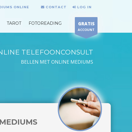
DIUMS ONLINE
CONTACT
LOG IN
TAROT
FOTOREADING
GRATIS
ACCOUNT
NLINE TELEFOONCONSULT
BELLEN MET ONLINE MEDIUMS
MEDIUMS