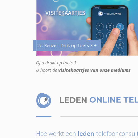
2c. Keuze - Druk op toets 3 +
Of u drukt op toets 3.
U hoort de
visitekaartjes van onze mediums
LEDEN
ONLINE TE
Hoe werkt een
leden
-telefoonconsult