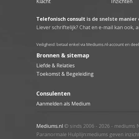
Klacht
Inzichten
Telefonisch consult
is de snelste manier
Liever schriftelijk? Chat en e-mail kan ook, al
Veiligheid: betaal enkel via Mediums.nl-account en de
Bronnen & sitemap
Liefde & Relaties
Toekomst & Begeleiding
Consulenten
Aanmelden als Medium
Mediums.nl
© sinds 2006 - 2026
- mediums N
Paranormale Hulplijn:mediums geven inzich