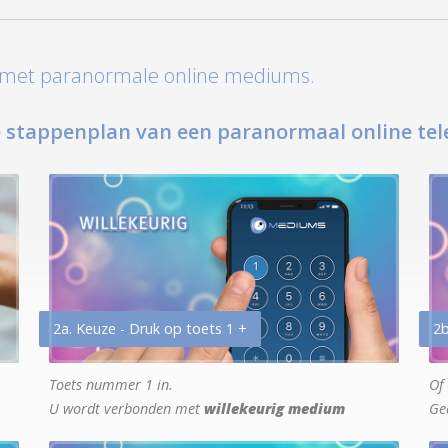
t met paranormale online mediums.
 stappenplan van een paranormaal online tel
2a. Keuze - Druk op toets 1 +
2b
Toets nummer 1 in.
Of 
U wordt verbonden met
willekeurig medium
Ge