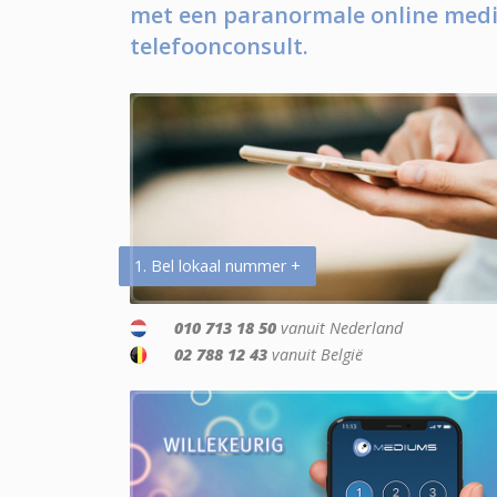
met een paranormale online medi
telefoonconsult.
1. Bel lokaal nummer +
010 713 18 50
vanuit Nederland
02 788 12 43
vanuit België