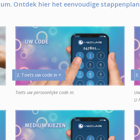
um. Ontdek hier het eenvoudige stappenplan
2. Toets uw code in +
3.
Toets uw persoonlijke code in.
Uw
U 