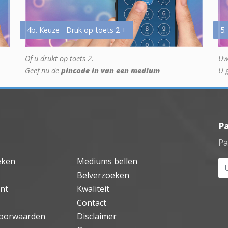
4b. Keuze - Druk op toets 2 +
5.
Of u drukt op toets 2.
Uw
Geef nu de
pincode in van een medium
U 
P
Pa
eken
Mediums bellen
Uw
Belverzoeken
nt
Kwaliteit
Contact
oorwaarden
Disclaimer