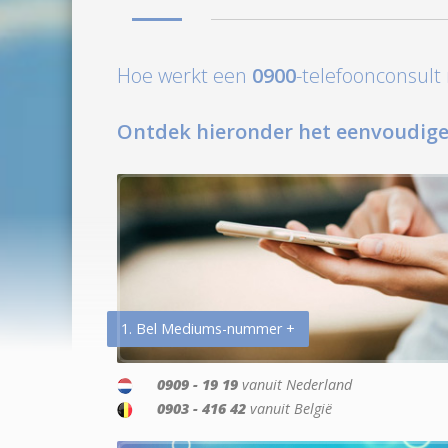
Hoe werkt een
0900
-telefoonconsul
Ontdek hieronder het eenvoudige
1. Bel Mediums-nummer +
0909 - 19 19
vanuit Nederland
0903 - 416 42
vanuit België