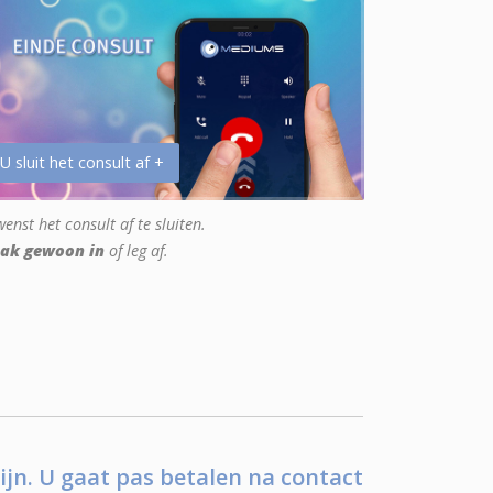
 U sluit het consult af +
enst het consult af te sluiten.
ak gewoon in
of leg af.
ijn. U gaat pas betalen na contact