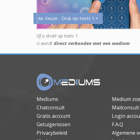
4a. Keuze - Druk op toets 1 +
Of u drukt op toets 1.
U wordt
direct verbonden met een medium
Mediums
Medium zo
Chatconsult
Mailconsult
Gratis account
Login accou
Getuigenissen
F.A.Q
Privacybeleid
Algemene v