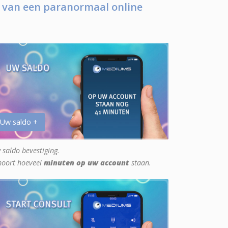
 van een paranormaal online
 Uw saldo +
 saldo bevestiging.
hoort hoeveel
minuten op uw account
staan.