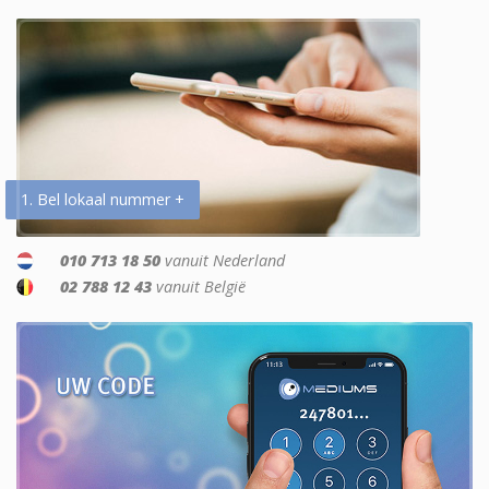
1. Bel lokaal nummer +
010 713 18 50
vanuit Nederland
02 788 12 43
vanuit België