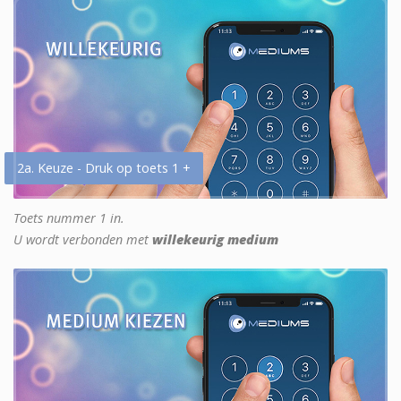
2a. Keuze - Druk op toets 1 +
Toets nummer 1 in.
U wordt verbonden met
willekeurig medium