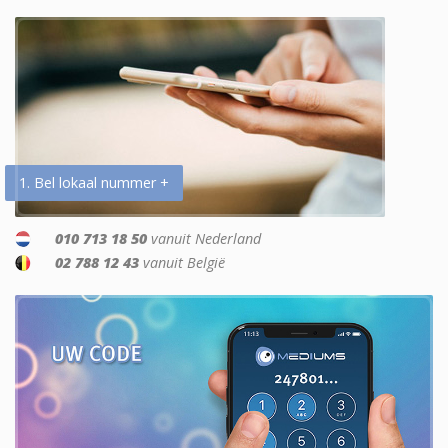
1. Bel lokaal nummer +
010 713 18 50
vanuit Nederland
02 788 12 43
vanuit België