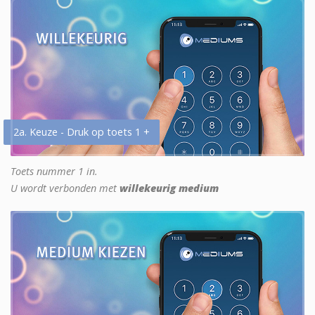
2a. Keuze - Druk op toets 1 +
Toets nummer 1 in.
U wordt verbonden met
willekeurig medium