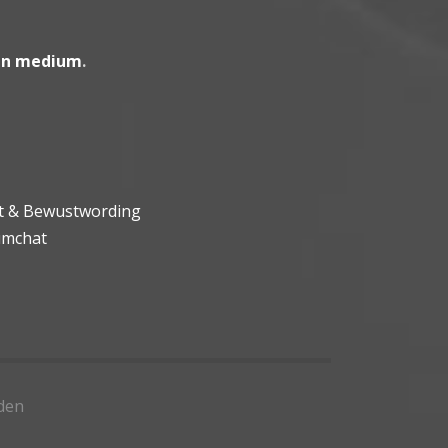
en medium
.
ht & Bewustwording
umchat
den