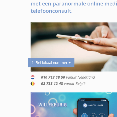
met een paranormale online medi
telefoonconsult.
1. Bel lokaal nummer +
010 713 18 50
vanuit Nederland
02 788 12 43
vanuit België