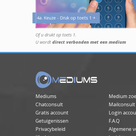
4a. Keuze - Druk op toets 1 +
Of u drukt op toets 1.
U wordt
direct verbonden met een medium
Mediums
Medium zo
Chatconsult
Mailconsult
Gratis account
Login accou
Getuigenissen
F.A.Q
Privacybeleid
Algemene v