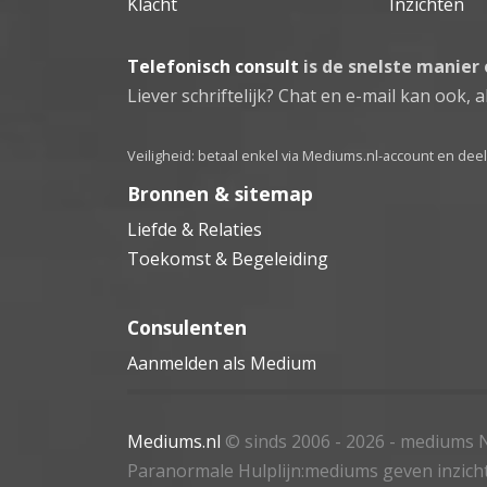
Klacht
Inzichten
Telefonisch consult
is de snelste manier
Liever schriftelijk? Chat en e-mail kan ook, al
Veiligheid: betaal enkel via Mediums.nl-account en de
Bronnen & sitemap
Liefde & Relaties
Toekomst & Begeleiding
Consulenten
Aanmelden als Medium
Mediums.nl
© sinds 2006 - 2026
- mediums N
Paranormale Hulplijn:mediums geven inzich