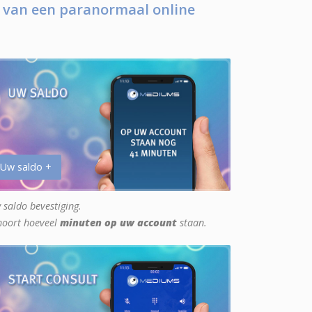
 van een paranormaal online
 Uw saldo +
 saldo bevestiging.
hoort hoeveel
minuten op uw account
staan.