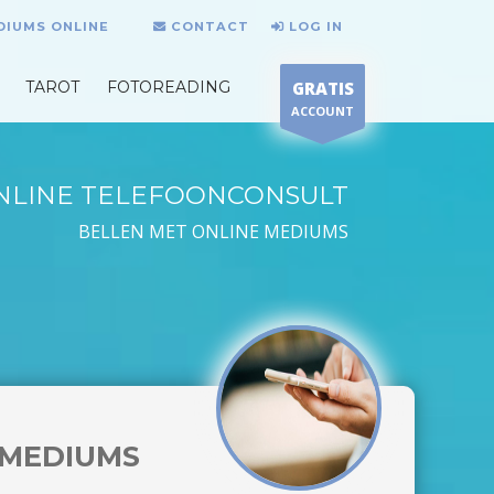
DIUMS ONLINE
CONTACT
LOG IN
TAROT
FOTOREADING
GRATIS
ACCOUNT
NLINE TELEFOONCONSULT
BELLEN MET ONLINE MEDIUMS
MEDIUMS