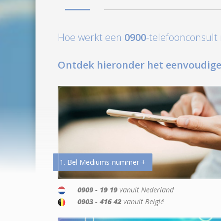
Hoe werkt een
0900
-telefoonconsul
Ontdek hieronder het eenvoudige
1. Bel Mediums-nummer +
0909 - 19 19
vanuit Nederland
0903 - 416 42
vanuit België