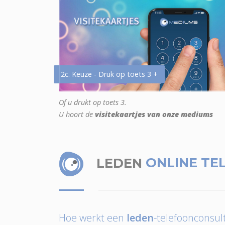
2c. Keuze - Druk op toets 3 +
Of u drukt op toets 3.
U hoort de
visitekaartjes van onze mediums
LEDEN
ONLINE TE
Hoe werkt een
leden
-telefoonconsult