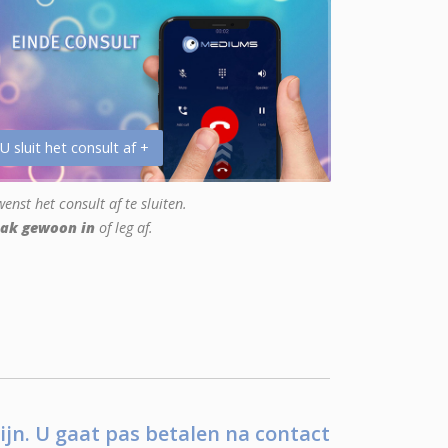
 U sluit het consult af +
enst het consult af te sluiten.
ak gewoon in
of leg af.
ijn. U gaat pas betalen na contact