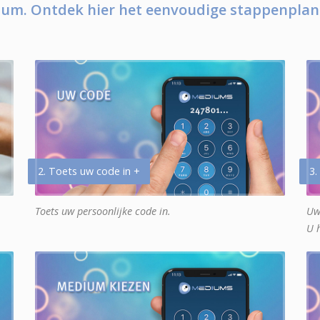
um. Ontdek hier het eenvoudige stappenplan
2. Toets uw code in +
3.
Toets uw persoonlijke code in.
Uw
U 