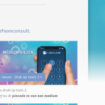
efoonconsult.
. Keuze - Druk op toets 2 +
u drukt op toets 2.
ef nu de
pincode in van een medium