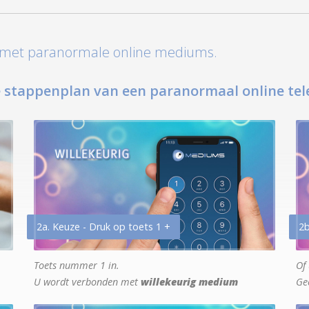
t met paranormale online mediums.
 stappenplan van een paranormaal online tel
2a. Keuze - Druk op toets 1 +
2b
Toets nummer 1 in.
Of 
U wordt verbonden met
willekeurig medium
Ge