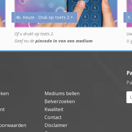
4b. Keuze - Druk op toets 2 +
5.
Of u drukt op toets 2.
Uw
Geef nu de
pincode in van een medium
U 
P
Pa
eken
Mediums bellen
Uw
Belverzoeken
nt
Kwaliteit
Contact
oorwaarden
Disclaimer