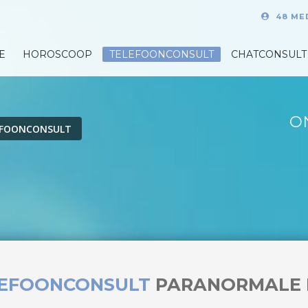
48 ME
E
HOROSCOOP
TELEFOONCONSULT
CHATCONSULT
O
EFOONCONSULT
LEFOONCONSULT
PARANORMALE 