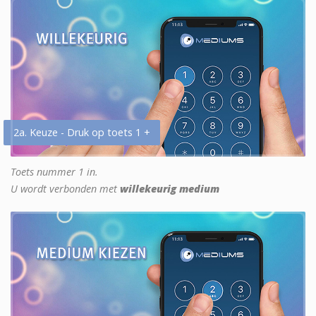
2a. Keuze - Druk op toets 1 +
Toets nummer 1 in.
U wordt verbonden met
willekeurig medium