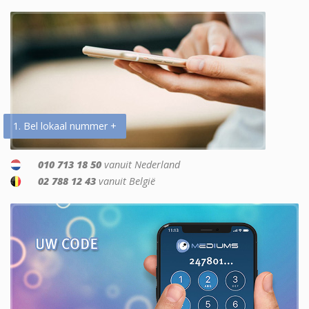
1. Bel lokaal nummer +
010 713 18 50
vanuit Nederland
02 788 12 43
vanuit België